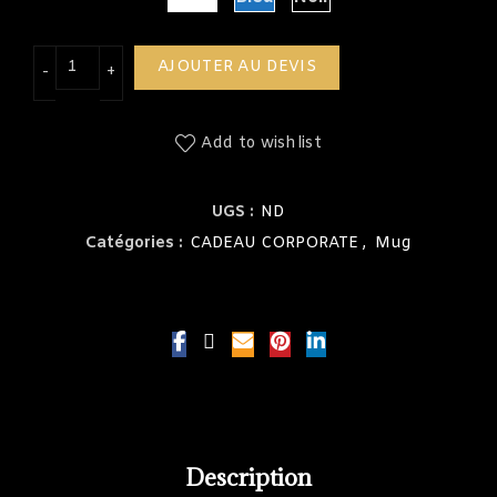
quantité de Mug isotherme En inox inoxydable
AJOUTER AU DEVIS
Add to wishlist
UGS :
ND
Catégories :
CADEAU CORPORATE
,
Mug
Description