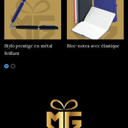
Stylo prestige en métal
Bloc-notes avec élastique
Brillant
Ce
produit
a
plusieurs
variations.
Les
options
peuvent
être
choisies
sur