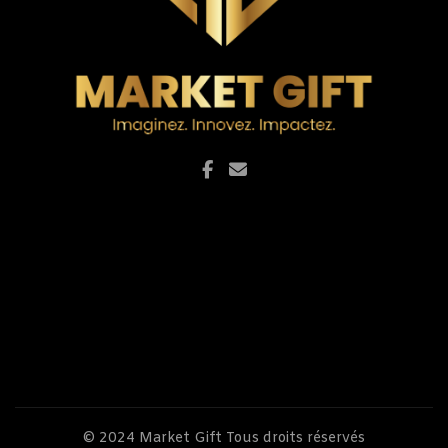
la
page
du
produit
© 2024
Market Gift
Tous droits réservés