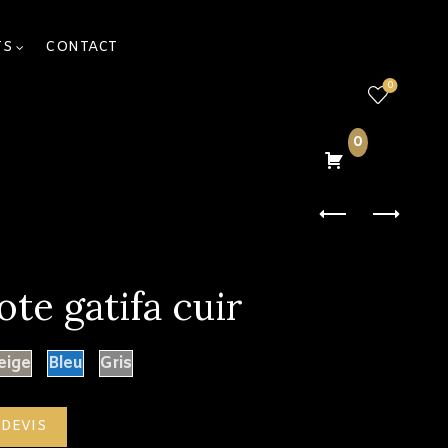
TS
CONTACT
0
0
te gatifa cuir
eige
Bleu
Gris
ifa cuir
 DEVIS