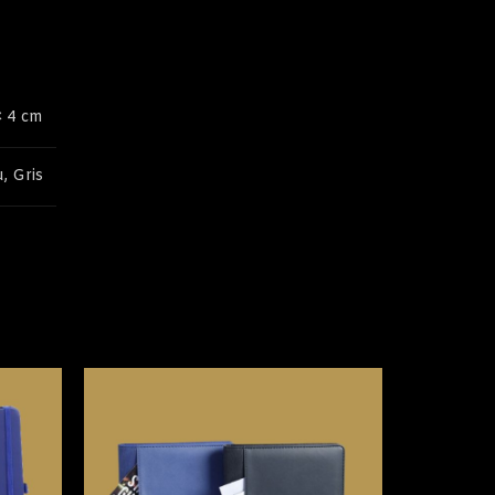
× 4 cm
, Gris