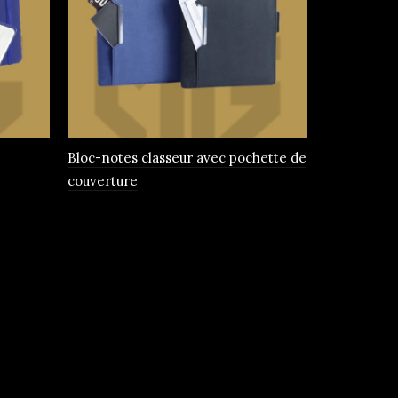
Bloc-notes classeur avec pochette de
bloc-notes
couverture