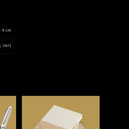
× 4 cm
, Vert