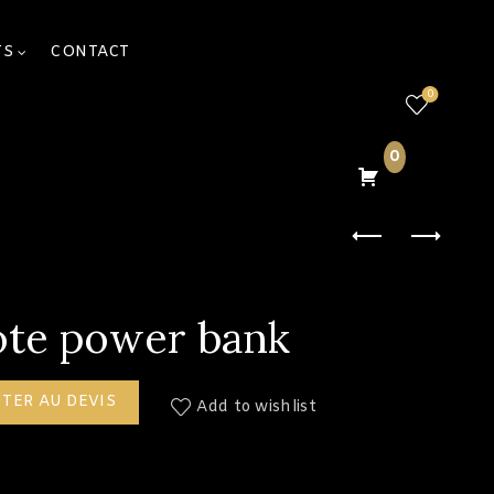
TS
CONTACT
0
0
ote power bank
oc note power bank
TER AU DEVIS
Add to wishlist