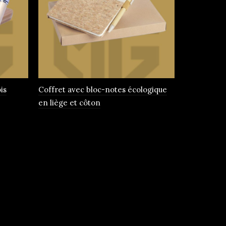
is
Coffret avec bloc-notes écologique
Parure de 
en liège et côton