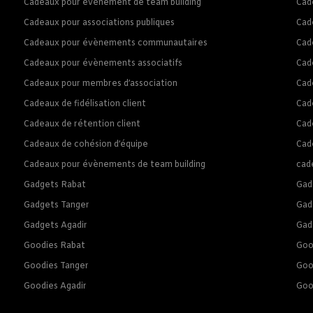
Cadeaux pour évènement de team building
Cad
Cadeaux pour associations publiques
Cad
Cadeaux pour évènements communautaires
Cad
Cadeaux pour évènements associatifs
Cad
Cadeaux pour membres d’association
Cad
Cadeaux de fidélisation client
Cade
Cadeaux de rétention client
Cade
Cadeaux de cohésion d’équipe
Cade
Cadeaux pour évènements de team building
cad
Gadgets Rabat
Gad
Gadgets Tanger
Gad
Gadgets Agadir
Gad
Goodies Rabat
Goo
Goodies Tanger
Goo
Goodies Agadir
Goo