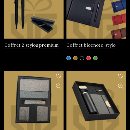
Coffret 2 stylos premium
Coffret blocnote-stylo
Ce
produit
a
plusieurs
variations.
Les
options
peuvent
être
choisies
sur
la