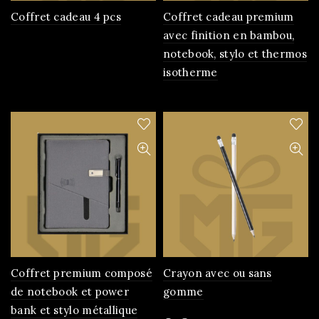
page
Coffret cadeau 4 pcs
Coffret cadeau premium
du
avec finition en bambou,
produit
notebook, stylo et thermos
isotherme
Coffret premium composé
Crayon avec ou sans
de notebook et power
gomme
bank et stylo métallique
Ce