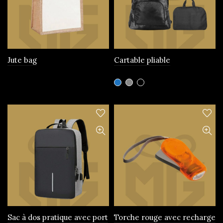
Jute bag
Cartable pliable
Ce
produit
a
plusieurs
variations.
Les
options
peuvent
être
choisies
sur
la
page
Sac à dos pratique avec port
Torche rouge avec recharge
du