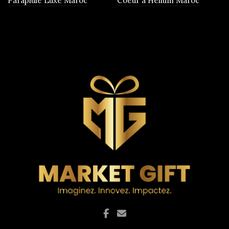
Parapluie Luxe Maroc
Coeur à Helium Maroc