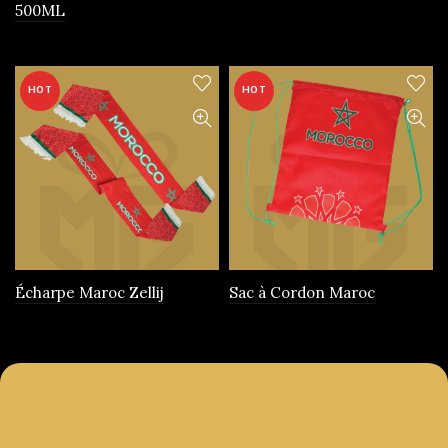
500ML
produit
HOT
HOT
Écharpe Maroc Zellij
Sac à Cordon Maroc