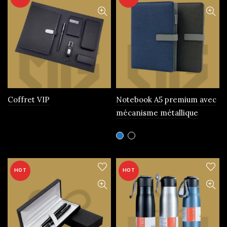
Coffret VIP
Notebook A5 premium avec
mécanisme métallique
Ce
produit
a
plusieurs
HOT
HOT
variations.
Les
options
peuvent
être