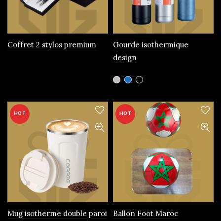
choisies
sur
la
page
Coffret 2 stylos premium
Gourde isothermique
du
design
produit
Ce
produit
a
plusieurs
HOT
HOT
variations.
Les
options
peuvent
être
choisies
sur
la
page
Mug isotherme double paroi
Ballon Foot Maroc
du