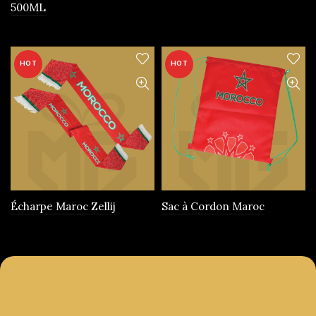
500ML
produit
HOT
HOT
Écharpe Maroc Zellij
Sac à Cordon Maroc