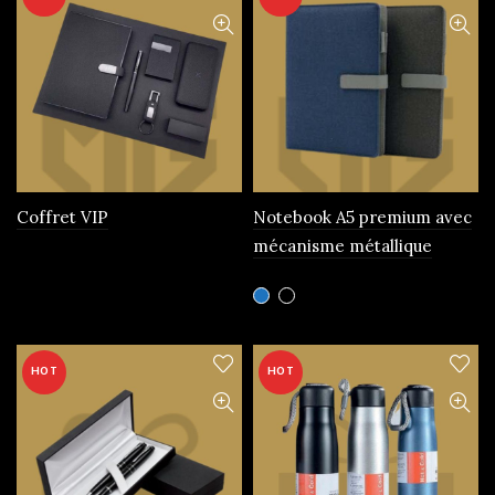
Coffret VIP
Notebook A5 premium avec
mécanisme métallique
Ce
produit
a
plusieurs
HOT
HOT
variations.
Les
options
peuvent
être