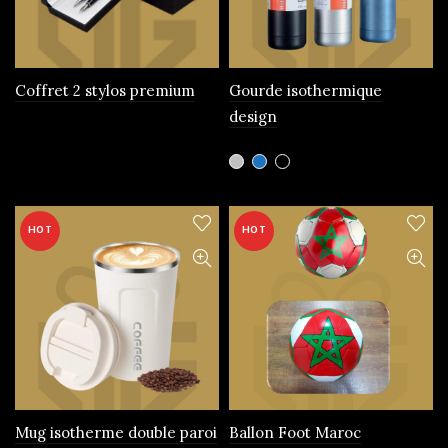
choisies
sur
la
page
Coffret 2 stylos premium
Gourde isothermique
du
design
produit
Ce
produit
a
plusieurs
HOT
HOT
variations.
Les
options
peuvent
être
choisies
sur
la
page
Mug isotherme double paroi
Ballon Foot Maroc
du