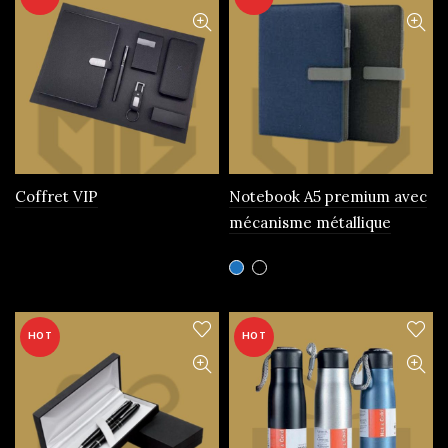
Coffret VIP
Notebook A5 premium avec
mécanisme métallique
Ce
produit
a
plusieurs
HOT
HOT
variations.
Les
options
peuvent
être