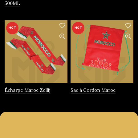
500ML
produit
HOT
HOT
Écharpe Maroc Zellij
Sac à Cordon Maroc