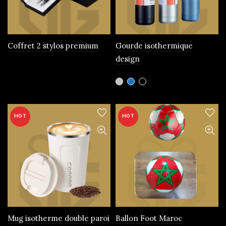
choisies
sur
la
page
Coffret 2 stylos premium
Gourde isothermique
du
design
produit
Ce
produit
a
plusieurs
HOT
HOT
variations.
Les
options
peuvent
être
choisies
sur
la
page
Mug isotherme double paroi
Ballon Foot Maroc
du