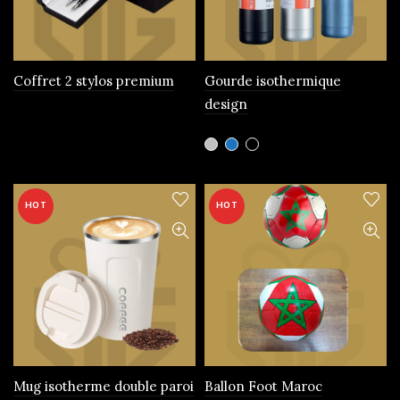
choisies
sur
la
page
Coffret 2 stylos premium
Gourde isothermique
du
design
produit
Ce
produit
a
plusieurs
HOT
HOT
variations.
Les
options
peuvent
être
choisies
sur
la
page
Mug isotherme double paroi
Ballon Foot Maroc
du