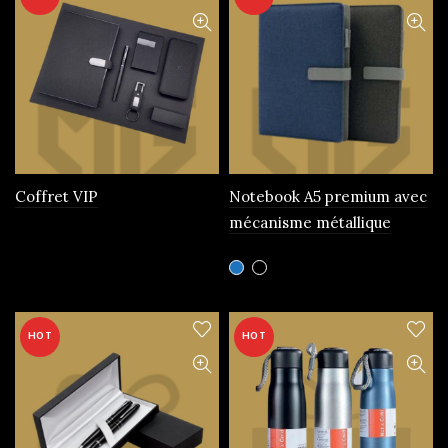
Coffret VIP
Notebook A5 premium avec
mécanisme métallique
Ce
produit
a
plusieurs
HOT
HOT
variations.
Les
options
peuvent
être