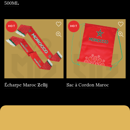
500ML
produit
HOT
HOT
Écharpe Maroc Zellij
Sac à Cordon Maroc