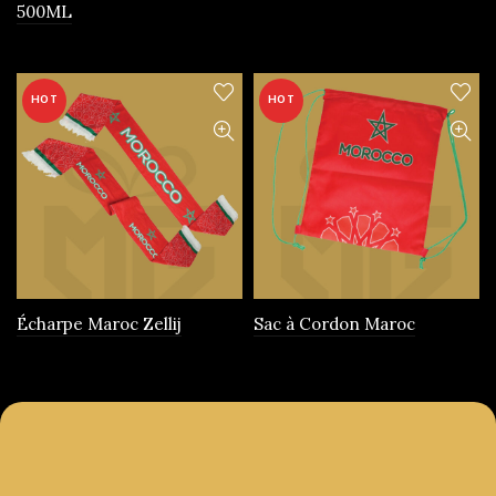
500ML
produit
HOT
HOT
Écharpe Maroc Zellij
Sac à Cordon Maroc