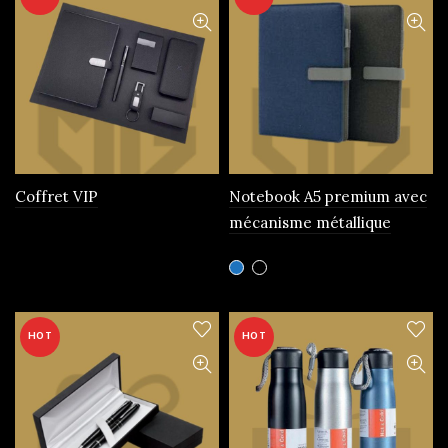
Coffret VIP
Notebook A5 premium avec
mécanisme métallique
Ce
produit
a
plusieurs
HOT
HOT
variations.
Les
options
peuvent
être