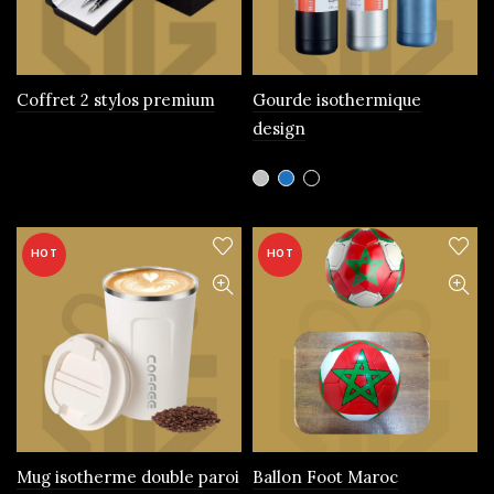
choisies
sur
la
page
Coffret 2 stylos premium
Gourde isothermique
du
design
produit
Ce
produit
a
plusieurs
HOT
HOT
variations.
Les
options
peuvent
être
choisies
sur
la
page
Mug isotherme double paroi
Ballon Foot Maroc
du