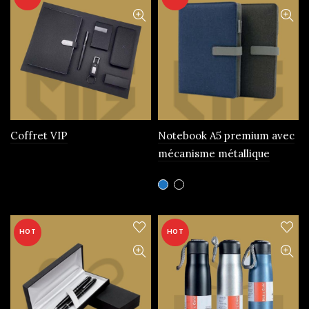
Coffret VIP
Notebook A5 premium avec
mécanisme métallique
Ce
produit
a
plusieurs
HOT
HOT
variations.
Les
options
peuvent
être