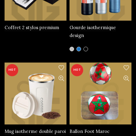
choisies
sur
la
page
Coffret 2 stylos premium
Gourde isothermique
du
design
produit
Ce
produit
a
plusieurs
HOT
HOT
variations.
Les
options
peuvent
être
choisies
sur
la
page
Mug isotherme double paroi
Ballon Foot Maroc
du