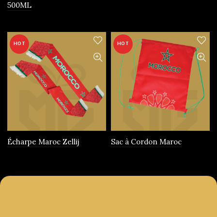
500ML
produit
HOT
HOT
Écharpe Maroc Zellij
Sac à Cordon Maroc