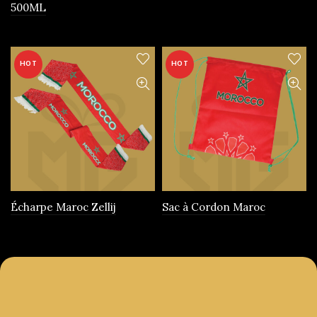
500ML
produit
HOT
HOT
Écharpe Maroc Zellij
Sac à Cordon Maroc