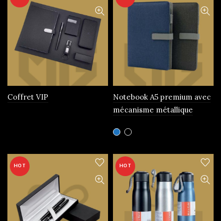
Coffret VIP
Notebook A5 premium avec
mécanisme métallique
Ce
produit
a
plusieurs
HOT
HOT
variations.
Les
options
peuvent
être