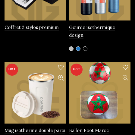
choisies
sur
la
page
Coffret 2 stylos premium
Gourde isothermique
du
design
produit
Ce
produit
a
plusieurs
HOT
HOT
variations.
Les
options
peuvent
être
choisies
sur
la
page
Mug isotherme double paroi
Ballon Foot Maroc
du