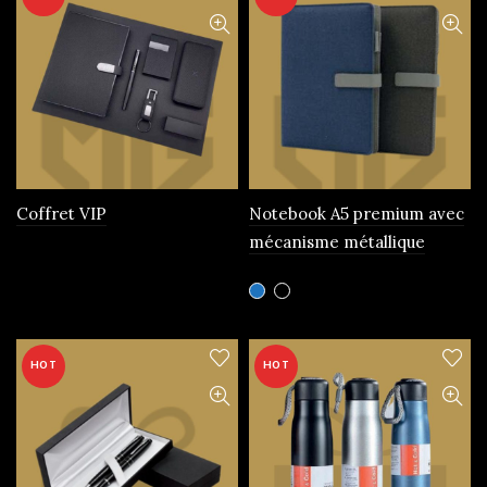
Coffret VIP
Notebook A5 premium avec
mécanisme métallique
Ce
produit
a
plusieurs
HOT
HOT
variations.
Les
options
peuvent
être