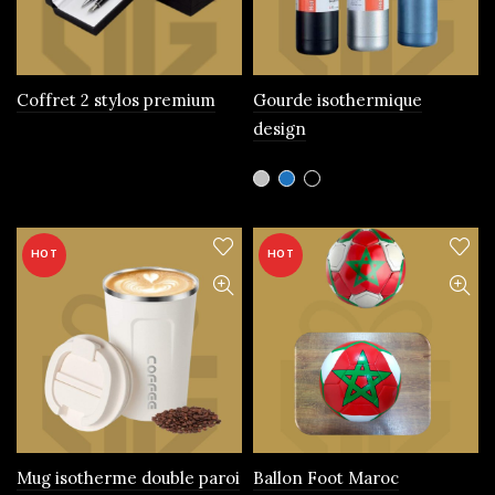
choisies
sur
la
page
Coffret 2 stylos premium
Gourde isothermique
du
design
produit
Ce
produit
a
plusieurs
HOT
HOT
variations.
Les
options
peuvent
être
choisies
sur
la
page
Mug isotherme double paroi
Ballon Foot Maroc
du