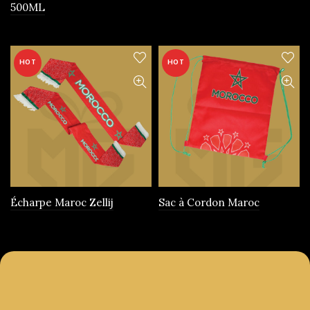
500ML
produit
HOT
HOT
Écharpe Maroc Zellij
Sac à Cordon Maroc