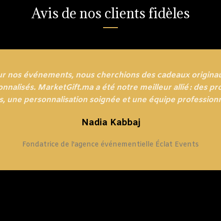
Avis de nos clients fidèles
ur nos événements, nous cherchions des cadeaux originau
nnalisés. MarketGift.ma a été notre meilleur allié : des pr
s, une personnalisation soignée et une équipe professionn
Nadia Kabbaj
Fondatrice de l'agence événementielle Éclat Events