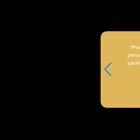
"Po
perso
varié