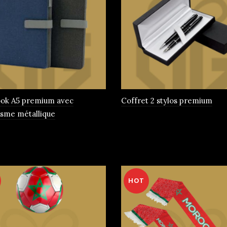
ok A5 premium avec
Coffret 2 stylos premium
sme métallique
rs
HOT
ns.
t