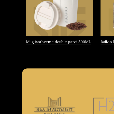
être
choisies
sur
la
page
du
produit
Mug isotherme double paroi 500ML
Ballon