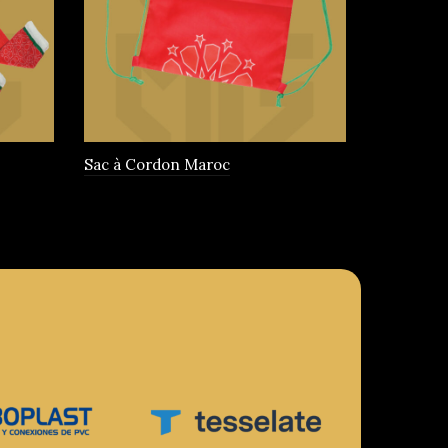
choisies
sur
la
page
du
produit
Sac à Cordon Maroc