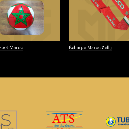
 Foot Maroc
Écharpe Maroc Zellij