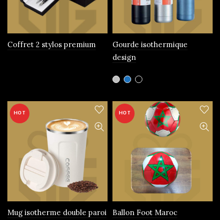
choisies
sur
la
page
Coffret 2 stylos premium
Gourde isothermique
du
design
produit
Ce
produit
a
plusieurs
HOT
HOT
variations.
Les
options
peuvent
être
choisies
sur
la
page
Mug isotherme double paroi
Ballon Foot Maroc
du