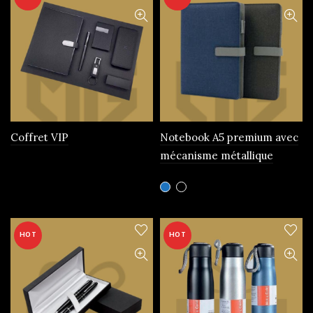
Coffret VIP
Notebook A5 premium avec
mécanisme métallique
Ce
produit
a
plusieurs
HOT
HOT
variations.
Les
options
peuvent
être