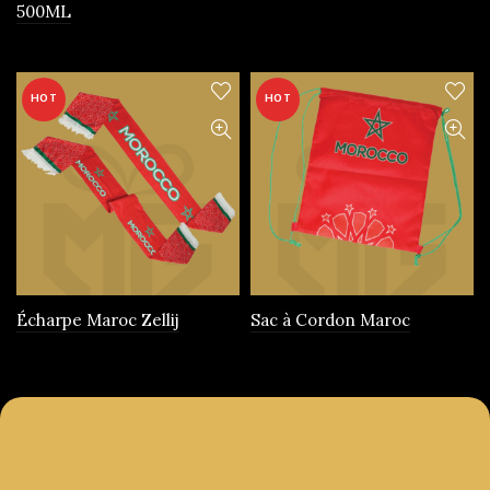
500ML
produit
HOT
HOT
Écharpe Maroc Zellij
Sac à Cordon Maroc