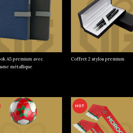
ok A5 premium avec
Coffret 2 stylos premium
sme métallique
rs
HOT
ns.
t