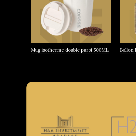
être
choisies
sur
la
page
du
produit
Mug isotherme double paroi 500ML
Ballon