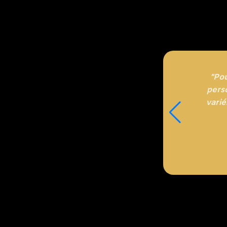
"Po
perso
varié