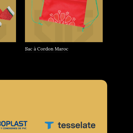
choisies
sur
la
page
du
produit
Sac à Cordon Maroc