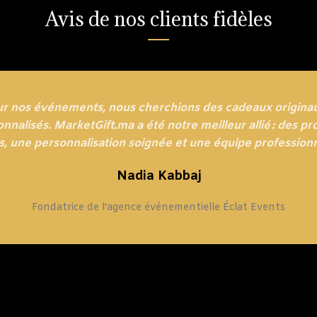
Avis de nos clients fidèles
ur nos événements, nous cherchions des cadeaux originau
nnalisés. MarketGift.ma a été notre meilleur allié : des pr
s, une personnalisation soignée et une équipe professionn
Nadia Kabbaj
Fondatrice de l'agence événementielle Éclat Events