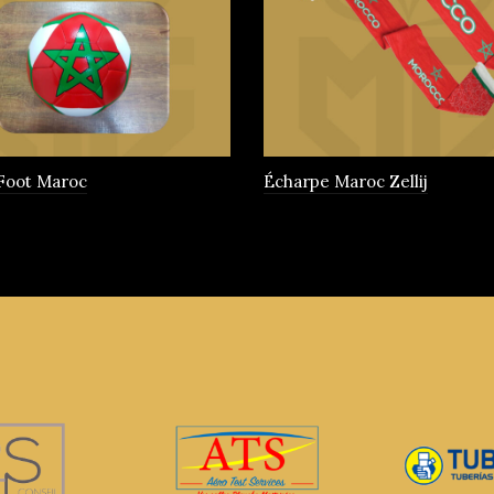
 Foot Maroc
Écharpe Maroc Zellij