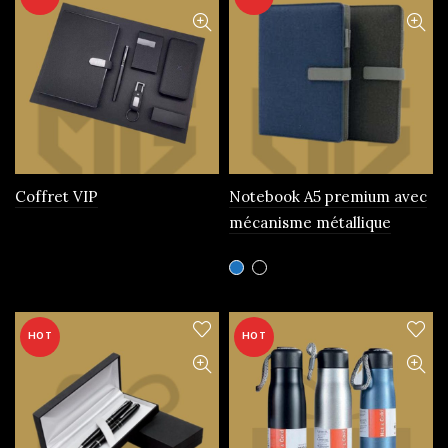
Coffret VIP
Notebook A5 premium avec
mécanisme métallique
Ce
produit
a
plusieurs
HOT
HOT
variations.
Les
options
peuvent
être