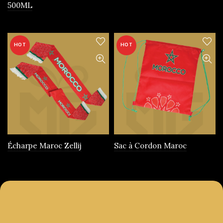
500ML
produit
HOT
HOT
Écharpe Maroc Zellij
Sac à Cordon Maroc