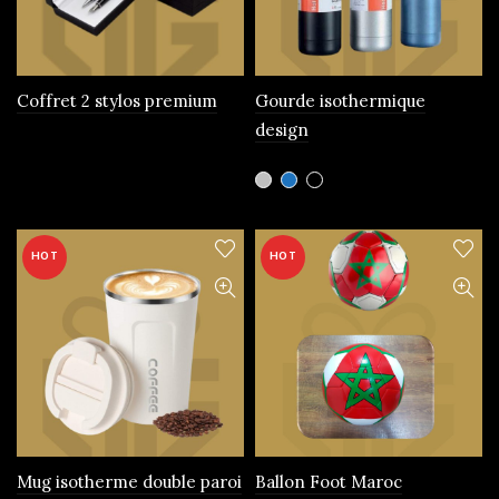
choisies
sur
la
page
Coffret 2 stylos premium
Gourde isothermique
du
design
produit
Ce
produit
a
plusieurs
HOT
HOT
variations.
Les
options
peuvent
être
choisies
sur
la
page
Mug isotherme double paroi
Ballon Foot Maroc
du