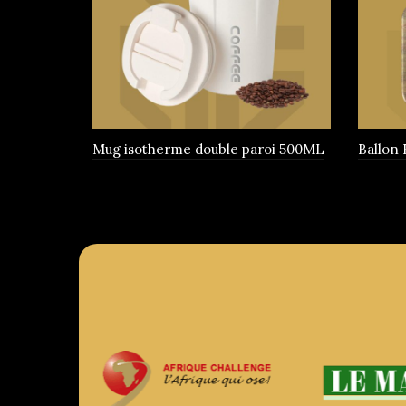
être
choisies
sur
la
page
du
produit
Mug isotherme double paroi 500ML
Ballon