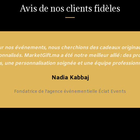
Avis de nos clients fidèles
ur nos événements, nous cherchions des cadeaux originau
nnalisés. MarketGift.ma a été notre meilleur allié : des pr
s, une personnalisation soignée et une équipe professionn
Nadia Kabbaj
Fondatrice de l'agence événementielle Éclat Events