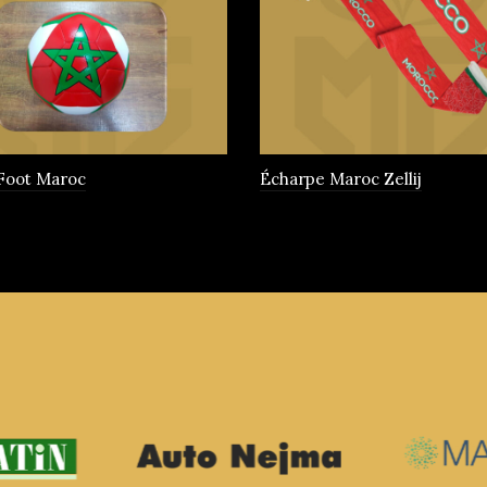
 Foot Maroc
Écharpe Maroc Zellij