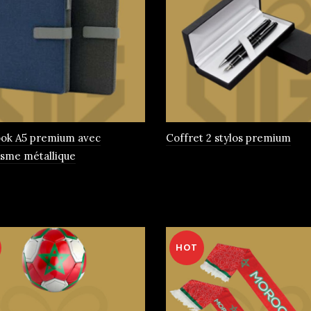
ok A5 premium avec
Coffret 2 stylos premium
sme métallique
rs
HOT
ns.
t