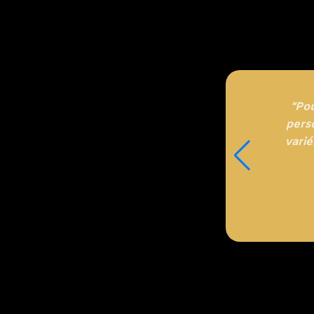
"Po
perso
varié