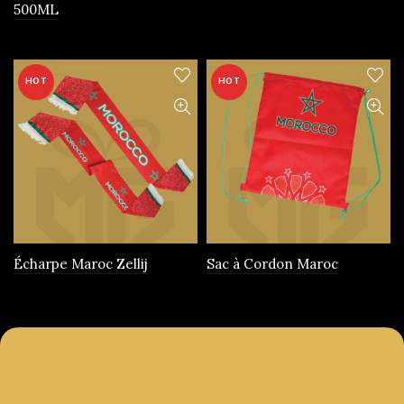
500ML
produit
HOT
HOT
Écharpe Maroc Zellij
Sac à Cordon Maroc