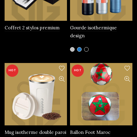
choisies
sur
la
page
Coffret 2 stylos premium
Gourde isothermique
du
design
produit
Ce
produit
a
plusieurs
HOT
HOT
variations.
Les
options
peuvent
être
choisies
sur
la
page
Mug isotherme double paroi
Ballon Foot Maroc
du