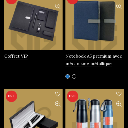
Coffret VIP
Notebook A5 premium avec
mécanisme métallique
Ce
produit
a
plusieurs
HOT
HOT
variations.
Les
options
peuvent
être