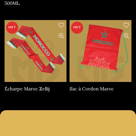
500ML
produit
HOT
HOT
Écharpe Maroc Zellij
Sac à Cordon Maroc