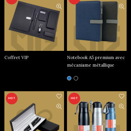
Coffret VIP
Notebook A5 premium avec
mécanisme métallique
Ce
produit
a
plusieurs
HOT
HOT
variations.
Les
options
peuvent
être