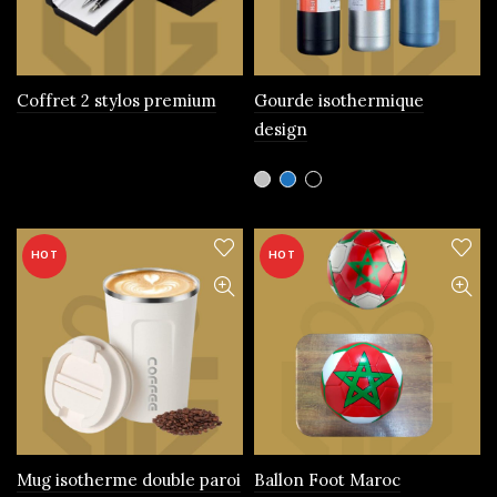
choisies
sur
la
page
Coffret 2 stylos premium
Gourde isothermique
du
design
produit
Ce
produit
a
plusieurs
HOT
HOT
variations.
Les
options
peuvent
être
choisies
sur
la
page
Mug isotherme double paroi
Ballon Foot Maroc
du