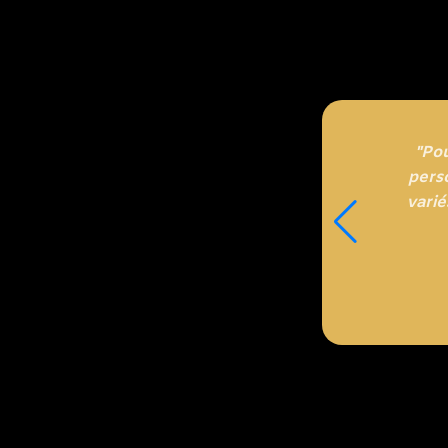
"Po
perso
varié