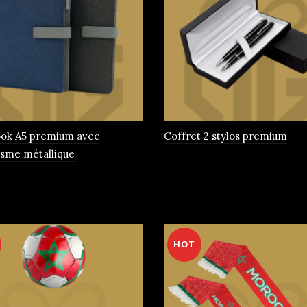
ok A5 premium avec
Coffret 2 stylos premium
sme métallique
rs
HOT
ns.
t