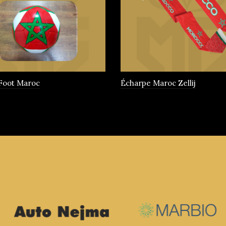
 Foot Maroc
Écharpe Maroc Zellij