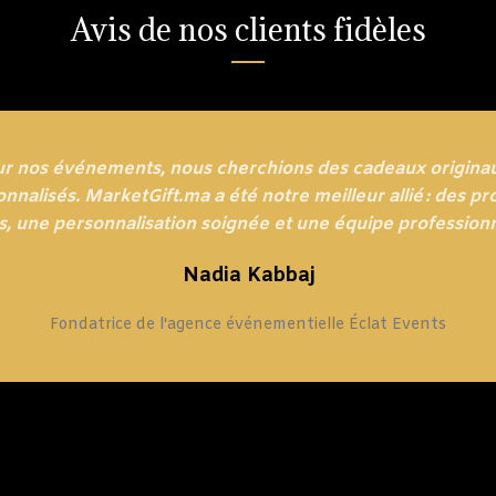
Avis de nos clients fidèles
ur nos événements, nous cherchions des cadeaux originau
nnalisés. MarketGift.ma a été notre meilleur allié : des pr
s, une personnalisation soignée et une équipe professionn
Nadia Kabbaj
Fondatrice de l'agence événementielle Éclat Events