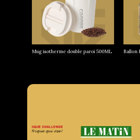
être
choisies
sur
la
page
du
produit
Mug isotherme double paroi 500ML
Ballon