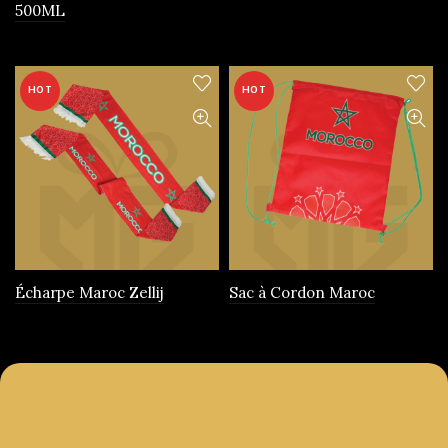
500ML
produit
HOT
HOT
Écharpe Maroc Zellij
Sac à Cordon Maroc