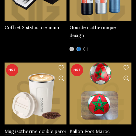
choisies
sur
la
page
Coffret 2 stylos premium
Gourde isothermique
du
design
produit
Ce
produit
a
plusieurs
HOT
HOT
variations.
Les
options
peuvent
être
choisies
sur
la
page
Mug isotherme double paroi
Ballon Foot Maroc
du