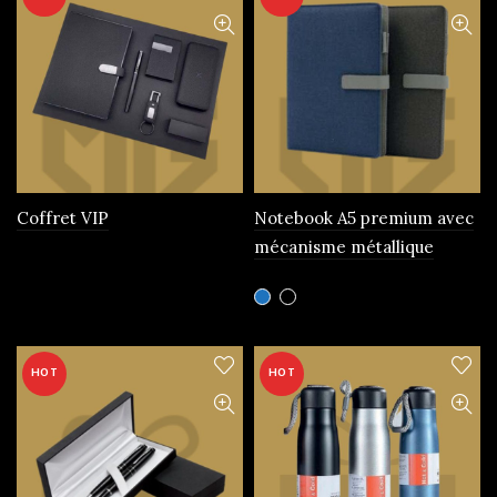
Coffret VIP
Notebook A5 premium avec
mécanisme métallique
Ce
produit
a
plusieurs
HOT
HOT
variations.
Les
options
peuvent
être