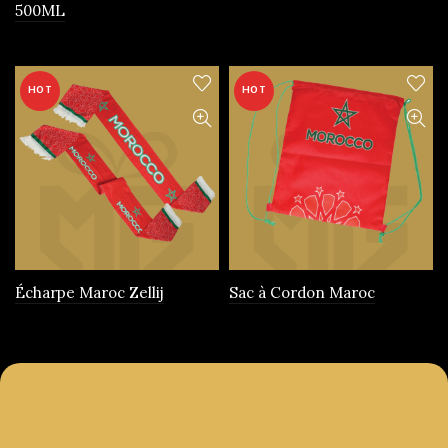
500ML
produit
HOT
HOT
Écharpe Maroc Zellij
Sac à Cordon Maroc