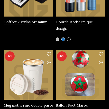
choisies
sur
la
page
Coffret 2 stylos premium
Gourde isothermique
du
design
produit
Ce
produit
a
plusieurs
HOT
HOT
variations.
Les
options
peuvent
être
choisies
sur
la
page
Mug isotherme double paroi
Ballon Foot Maroc
du