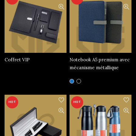
Coffret VIP
Notebook A5 premium avec
mécanisme métallique
Ce
produit
a
plusieurs
HOT
HOT
variations.
Les
options
peuvent
être