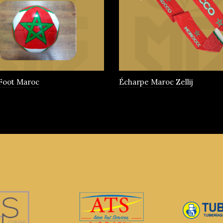
 Foot Maroc
Écharpe Maroc Zellij