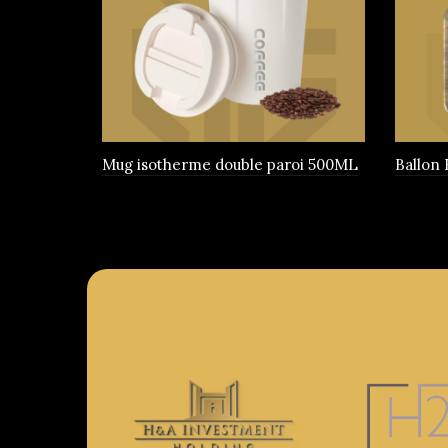
être
choisies
sur
la
page
du
produit
Mug isotherme double paroi 500ML
Ballon