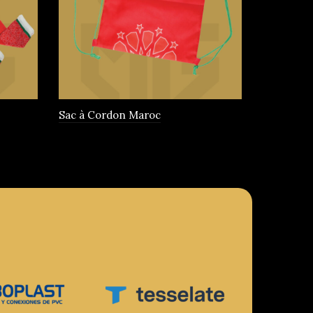
choisies
sur
la
page
du
produit
Sac à Cordon Maroc