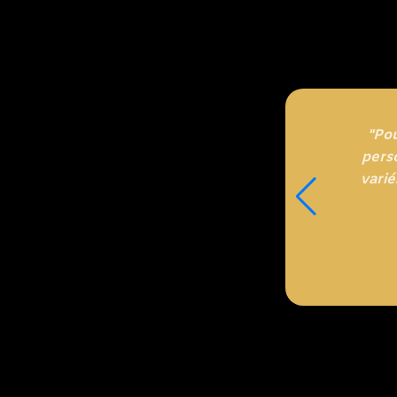
"Po
perso
varié