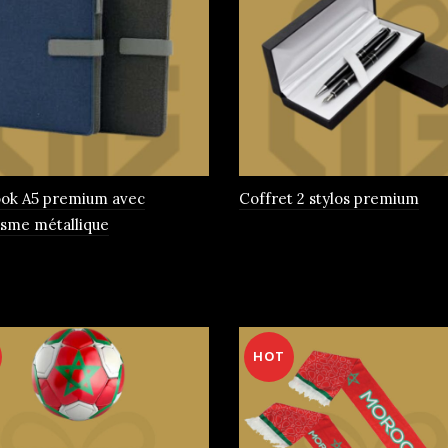
ok A5 premium avec
Coffret 2 stylos premium
sme métallique
rs
HOT
ns.
t