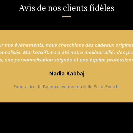
Avis de nos clients fidèles
ur nos événements, nous cherchions des cadeaux originau
nnalisés. MarketGift.ma a été notre meilleur allié : des pr
s, une personnalisation soignée et une équipe professionn
Nadia Kabbaj
Fondatrice de l'agence événementielle Éclat Events