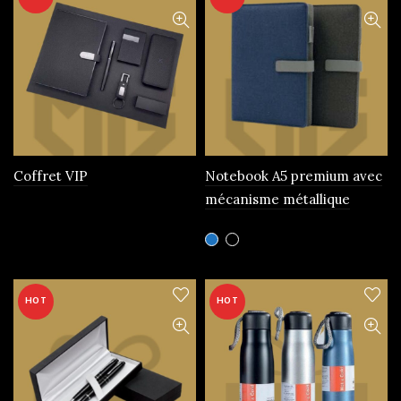
Coffret VIP
Notebook A5 premium avec
mécanisme métallique
Ce
produit
a
plusieurs
HOT
HOT
variations.
Les
options
peuvent
être