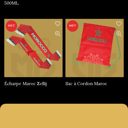
500ML
produit
HOT
HOT
Écharpe Maroc Zellij
Sac à Cordon Maroc